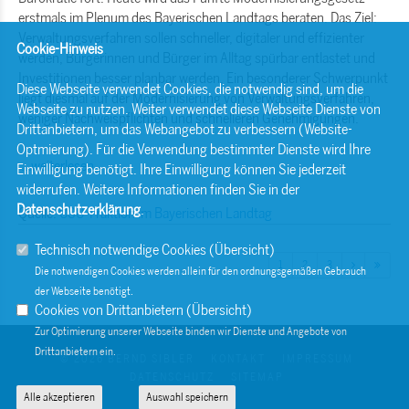
erstmals im Plenum des Bayerischen Landtags beraten. Das Ziel:
Verwaltungsverfahren sollen schneller, digitaler und effizienter
Cookie-Hinweis
werden, Bürgerinnen und Bürger im Alltag spürbar entlastet und
Investitionen besser planbar werden. Ein besonderer Schwerpunkt
Diese Webseite verwendet Cookies, die notwendig sind, um die
liegt diesmal auf der Modernisierung von Verwaltungsverfahren,
Webseite zu nutzen. Weiter verwendet diese Webseite Dienste von
weniger Nachweispflichten und schnelleren Genehmigungen.
Drittanbietern, um das Webangebot zu verbessern (Website-
Optmierung). Für die Verwendung bestimmter Dienste wird Ihre
...weiterlesen
Einwilligung benötigt. Ihre Einwilligung können Sie jederzeit
widerrufen. Weitere Informationen finden Sie in der
Datenschutzerklärung
.
Quelle:
CSU-Fraktion im Bayerischen Landtag
Technisch notwendige Cookies (
Übersicht
)
1
2
3
Die notwendigen Cookies werden allein für den ordnungsgemäßen Gebrauch
der Webseite benötigt.
Cookies von Drittanbietern (
Übersicht
)
Zur Optimierung unserer Webseite binden wir Dienste und Angebote von
Drittanbietern ein.
© 2026 BERND SIBLER
KONTAKT
IMPRESSUM
DATENSCHUTZ
SITEMAP
Alle akzeptieren
Auswahl speichern