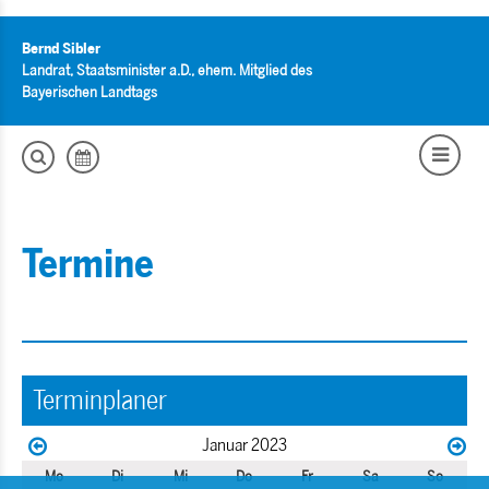
Bernd Sibler
Landrat, Staatsminister a.D., ehem. Mitglied des
Bayerischen Landtags
Termine
Terminplaner
Januar 2023
Mo
Di
Mi
Do
Fr
Sa
So