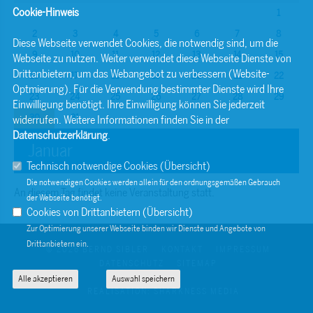
Cookie-Hinweis
1
2
3
4
5
6
7
8
Diese Webseite verwendet Cookies, die notwendig sind, um die
9
10
11
12
13
14
15
Webseite zu nutzen. Weiter verwendet diese Webseite Dienste von
Drittanbietern, um das Webangebot zu verbessern (Website-
16
17
18
19
20
21
22
Optmierung). Für die Verwendung bestimmter Dienste wird Ihre
23
24
25
26
27
28
29
Einwilligung benötigt. Ihre Einwilligung können Sie jederzeit
30
31
widerrufen. Weitere Informationen finden Sie in der
Datenschutzerklärung
.
Januar
Technisch notwendige Cookies (
Übersicht
)
Die notwendigen Cookies werden allein für den ordnungsgemäßen Gebrauch
An diesem Tag findet keine Veranstaltung statt.
der Webseite benötigt.
Cookies von Drittanbietern (
Übersicht
)
Zur Optimierung unserer Webseite binden wir Dienste und Angebote von
Drittanbietern ein.
© 2026 BERND SIBLER
KONTAKT
IMPRESSUM
DATENSCHUTZ
SITEMAP
Alle akzeptieren
Auswahl speichern
REALISATION: SHARKNESS MEDIA