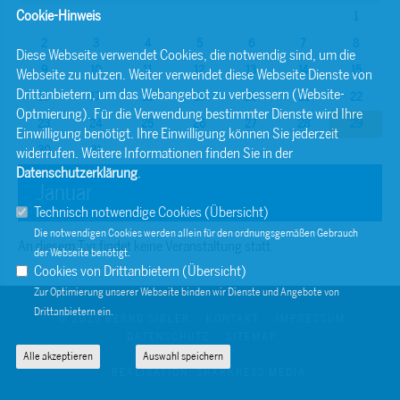
Cookie-Hinweis
1
2
3
4
5
6
7
8
Diese Webseite verwendet Cookies, die notwendig sind, um die
9
10
11
12
13
14
15
Webseite zu nutzen. Weiter verwendet diese Webseite Dienste von
Drittanbietern, um das Webangebot zu verbessern (Website-
16
17
18
19
20
21
22
Optmierung). Für die Verwendung bestimmter Dienste wird Ihre
23
24
25
26
27
28
29
Einwilligung benötigt. Ihre Einwilligung können Sie jederzeit
30
31
widerrufen. Weitere Informationen finden Sie in der
Datenschutzerklärung
.
Januar
Technisch notwendige Cookies (
Übersicht
)
Die notwendigen Cookies werden allein für den ordnungsgemäßen Gebrauch
An diesem Tag findet keine Veranstaltung statt.
der Webseite benötigt.
Cookies von Drittanbietern (
Übersicht
)
Zur Optimierung unserer Webseite binden wir Dienste und Angebote von
Drittanbietern ein.
© 2026 BERND SIBLER
KONTAKT
IMPRESSUM
DATENSCHUTZ
SITEMAP
Alle akzeptieren
Auswahl speichern
REALISATION: SHARKNESS MEDIA