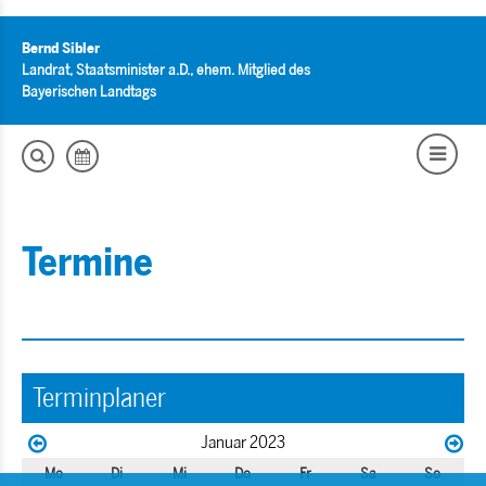
Bernd Sibler
Landrat, Staatsminister a.D., ehem. Mitglied des
Bayerischen Landtags
Termine
Terminplaner
Januar 2023
Mo
Di
Mi
Do
Fr
Sa
So