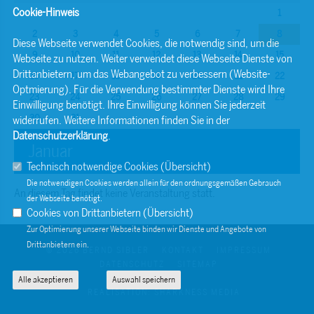
Cookie-Hinweis
1
2
3
4
5
6
7
8
Diese Webseite verwendet Cookies, die notwendig sind, um die
9
10
11
12
13
14
15
Webseite zu nutzen. Weiter verwendet diese Webseite Dienste von
Drittanbietern, um das Webangebot zu verbessern (Website-
16
17
18
19
20
21
22
Optmierung). Für die Verwendung bestimmter Dienste wird Ihre
23
24
25
26
27
28
29
Einwilligung benötigt. Ihre Einwilligung können Sie jederzeit
30
31
widerrufen. Weitere Informationen finden Sie in der
Datenschutzerklärung
.
Januar
Technisch notwendige Cookies (
Übersicht
)
Die notwendigen Cookies werden allein für den ordnungsgemäßen Gebrauch
An diesem Tag findet keine Veranstaltung statt.
der Webseite benötigt.
Cookies von Drittanbietern (
Übersicht
)
Zur Optimierung unserer Webseite binden wir Dienste und Angebote von
Drittanbietern ein.
© 2026 BERND SIBLER
KONTAKT
IMPRESSUM
DATENSCHUTZ
SITEMAP
Alle akzeptieren
Auswahl speichern
REALISATION: SHARKNESS MEDIA