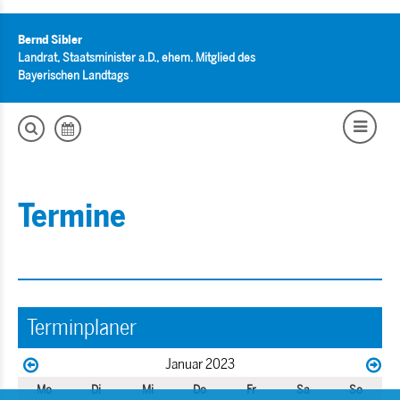
Bernd Sibler
Landrat, Staatsminister a.D., ehem. Mitglied des
Bayerischen Landtags
Termine
Terminplaner
Januar 2023
Mo
Di
Mi
Do
Fr
Sa
So