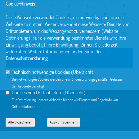
Cookie-Hinweis
1
2
3
4
5
6
7
8
9
10
11
12
13
Diese Webseite verwendet Cookies, die notwendig sind, um die
Webseite zu nutzen. Weiter verwendet diese Webseite Dienste von
14
15
16
17
18
19
20
Drittanbietern, um das Webangebot zu verbessern (Website-
21
22
23
24
25
26
27
Optmierung). Für die Verwendung bestimmter Dienste wird Ihre
28
29
30
Einwilligung benötigt. Ihre Einwilligung können Sie jederzeit
widerrufen. Weitere Informationen finden Sie in der
April
Datenschutzerklärung
.
Technisch notwendige Cookies (
Übersicht
)
An diesem Tag findet keine Veranstaltung statt.
Die notwendigen Cookies werden allein für den ordnungsgemäßen Gebrauch
der Webseite benötigt.
Cookies von Drittanbietern (
Übersicht
)
Zur Optimierung unserer Webseite binden wir Dienste und Angebote von
© 2026 BERND SIBLER
KONTAKT
IMPRESSUM
Drittanbietern ein.
DATENSCHUTZ
SITEMAP
REALISATION: SHARKNESS MEDIA
Alle akzeptieren
Auswahl speichern