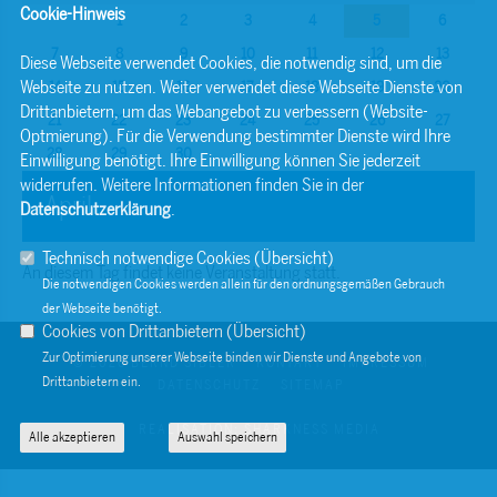
Cookie-Hinweis
1
2
3
4
5
6
7
8
9
10
11
12
13
Diese Webseite verwendet Cookies, die notwendig sind, um die
Webseite zu nutzen. Weiter verwendet diese Webseite Dienste von
14
15
16
17
18
19
20
Drittanbietern, um das Webangebot zu verbessern (Website-
21
22
23
24
25
26
27
Optmierung). Für die Verwendung bestimmter Dienste wird Ihre
28
29
30
Einwilligung benötigt. Ihre Einwilligung können Sie jederzeit
widerrufen. Weitere Informationen finden Sie in der
April
Datenschutzerklärung
.
Technisch notwendige Cookies (
Übersicht
)
An diesem Tag findet keine Veranstaltung statt.
Die notwendigen Cookies werden allein für den ordnungsgemäßen Gebrauch
der Webseite benötigt.
Cookies von Drittanbietern (
Übersicht
)
Zur Optimierung unserer Webseite binden wir Dienste und Angebote von
© 2026 BERND SIBLER
KONTAKT
IMPRESSUM
Drittanbietern ein.
DATENSCHUTZ
SITEMAP
REALISATION: SHARKNESS MEDIA
Alle akzeptieren
Auswahl speichern