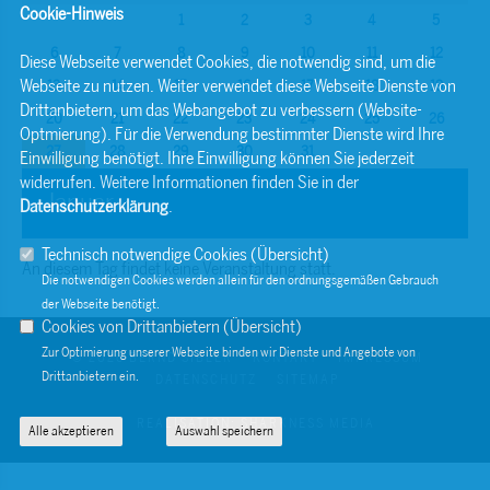
Cookie-Hinweis
1
2
3
4
5
6
7
8
9
10
11
12
Diese Webseite verwendet Cookies, die notwendig sind, um die
Webseite zu nutzen. Weiter verwendet diese Webseite Dienste von
13
14
15
16
17
18
19
Drittanbietern, um das Webangebot zu verbessern (Website-
20
21
22
23
24
25
26
Optmierung). Für die Verwendung bestimmter Dienste wird Ihre
27
28
29
30
31
Einwilligung benötigt. Ihre Einwilligung können Sie jederzeit
widerrufen. Weitere Informationen finden Sie in der
Januar
Datenschutzerklärung
.
Technisch notwendige Cookies (
Übersicht
)
An diesem Tag findet keine Veranstaltung statt.
Die notwendigen Cookies werden allein für den ordnungsgemäßen Gebrauch
der Webseite benötigt.
Cookies von Drittanbietern (
Übersicht
)
Zur Optimierung unserer Webseite binden wir Dienste und Angebote von
© 2026 BERND SIBLER
KONTAKT
IMPRESSUM
Drittanbietern ein.
DATENSCHUTZ
SITEMAP
REALISATION: SHARKNESS MEDIA
Alle akzeptieren
Auswahl speichern