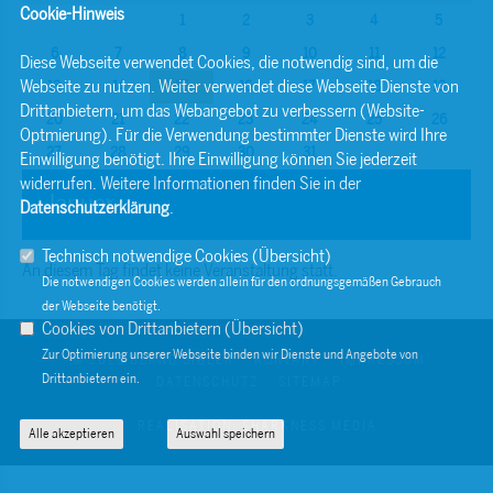
Cookie-Hinweis
1
2
3
4
5
6
7
8
9
10
11
12
Diese Webseite verwendet Cookies, die notwendig sind, um die
Webseite zu nutzen. Weiter verwendet diese Webseite Dienste von
13
14
15
16
17
18
19
Drittanbietern, um das Webangebot zu verbessern (Website-
20
21
22
23
24
25
26
Optmierung). Für die Verwendung bestimmter Dienste wird Ihre
27
28
29
30
31
Einwilligung benötigt. Ihre Einwilligung können Sie jederzeit
widerrufen. Weitere Informationen finden Sie in der
Januar
Datenschutzerklärung
.
Technisch notwendige Cookies (
Übersicht
)
An diesem Tag findet keine Veranstaltung statt.
Die notwendigen Cookies werden allein für den ordnungsgemäßen Gebrauch
der Webseite benötigt.
Cookies von Drittanbietern (
Übersicht
)
Zur Optimierung unserer Webseite binden wir Dienste und Angebote von
© 2026 BERND SIBLER
KONTAKT
IMPRESSUM
Drittanbietern ein.
DATENSCHUTZ
SITEMAP
REALISATION: SHARKNESS MEDIA
Alle akzeptieren
Auswahl speichern