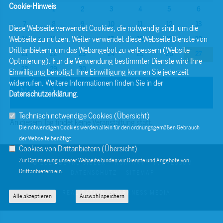
Cookie-Hinweis
1
2
3
4
5
6
7
8
9
10
11
12
13
Diese Webseite verwendet Cookies, die notwendig sind, um die
Webseite zu nutzen. Weiter verwendet diese Webseite Dienste von
14
15
16
17
18
19
20
Drittanbietern, um das Webangebot zu verbessern (Website-
21
22
23
24
25
26
27
Optmierung). Für die Verwendung bestimmter Dienste wird Ihre
28
29
30
Einwilligung benötigt. Ihre Einwilligung können Sie jederzeit
widerrufen. Weitere Informationen finden Sie in der
November
Datenschutzerklärung
.
Technisch notwendige Cookies (
Übersicht
)
An diesem Tag findet keine Veranstaltung statt.
Die notwendigen Cookies werden allein für den ordnungsgemäßen Gebrauch
der Webseite benötigt.
Cookies von Drittanbietern (
Übersicht
)
Zur Optimierung unserer Webseite binden wir Dienste und Angebote von
© 2026 BERND SIBLER
KONTAKT
IMPRESSUM
Drittanbietern ein.
DATENSCHUTZ
SITEMAP
REALISATION: SHARKNESS MEDIA
Alle akzeptieren
Auswahl speichern