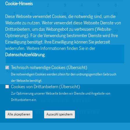
Cookie-Hinweis
1
2
3
4
5
6
7
8
9
10
11
12
13
Diese Webseite verwendet Cookies, die notwendig sind, um die
Webseite zu nutzen. Weiter verwendet diese Webseite Dienste von
14
15
16
17
18
19
20
Drittanbietern, um das Webangebot zu verbessern (Website-
21
22
23
24
25
26
27
Optmierung). Für die Verwendung bestimmter Dienste wird Ihre
28
29
30
Einwilligung benötigt. Ihre Einwilligung können Sie jederzeit
widerrufen. Weitere Informationen finden Sie in der
November
Datenschutzerklärung
.
Technisch notwendige Cookies (
Übersicht
)
An diesem Tag findet keine Veranstaltung statt.
Die notwendigen Cookies werden allein für den ordnungsgemäßen Gebrauch
der Webseite benötigt.
Cookies von Drittanbietern (
Übersicht
)
Zur Optimierung unserer Webseite binden wir Dienste und Angebote von
© 2026 BERND SIBLER
KONTAKT
IMPRESSUM
Drittanbietern ein.
DATENSCHUTZ
SITEMAP
REALISATION: SHARKNESS MEDIA
Alle akzeptieren
Auswahl speichern