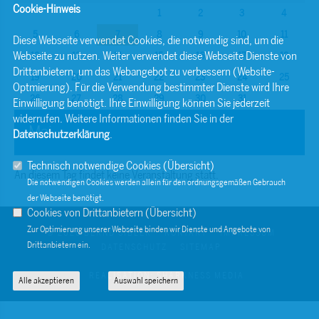
Cookie-Hinweis
1
2
3
4
5
6
7
8
9
10
11
Diese Webseite verwendet Cookies, die notwendig sind, um die
Webseite zu nutzen. Weiter verwendet diese Webseite Dienste von
12
13
14
15
16
17
18
Drittanbietern, um das Webangebot zu verbessern (Website-
19
20
21
22
23
24
25
Optmierung). Für die Verwendung bestimmter Dienste wird Ihre
26
27
28
29
30
31
Einwilligung benötigt. Ihre Einwilligung können Sie jederzeit
widerrufen. Weitere Informationen finden Sie in der
Mai
Datenschutzerklärung
.
Technisch notwendige Cookies (
Übersicht
)
An diesem Tag findet keine Veranstaltung statt.
Die notwendigen Cookies werden allein für den ordnungsgemäßen Gebrauch
der Webseite benötigt.
Cookies von Drittanbietern (
Übersicht
)
Zur Optimierung unserer Webseite binden wir Dienste und Angebote von
© 2026 BERND SIBLER
KONTAKT
IMPRESSUM
Drittanbietern ein.
DATENSCHUTZ
SITEMAP
REALISATION: SHARKNESS MEDIA
Alle akzeptieren
Auswahl speichern