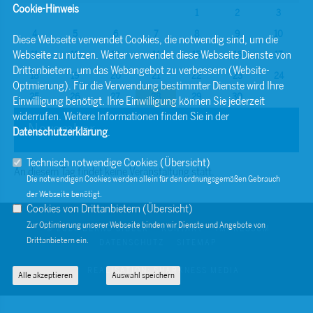
Cookie-Hinweis
1
2
3
4
5
6
7
8
9
10
Diese Webseite verwendet Cookies, die notwendig sind, um die
Webseite zu nutzen. Weiter verwendet diese Webseite Dienste von
11
12
13
14
15
16
17
Drittanbietern, um das Webangebot zu verbessern (Website-
18
19
20
21
22
23
24
Optmierung). Für die Verwendung bestimmter Dienste wird Ihre
25
26
27
28
29
30
Einwilligung benötigt. Ihre Einwilligung können Sie jederzeit
widerrufen. Weitere Informationen finden Sie in der
November
Datenschutzerklärung
.
Technisch notwendige Cookies (
Übersicht
)
An diesem Tag findet keine Veranstaltung statt.
Die notwendigen Cookies werden allein für den ordnungsgemäßen Gebrauch
der Webseite benötigt.
Cookies von Drittanbietern (
Übersicht
)
Zur Optimierung unserer Webseite binden wir Dienste und Angebote von
© 2026 BERND SIBLER
KONTAKT
IMPRESSUM
Drittanbietern ein.
DATENSCHUTZ
SITEMAP
REALISATION: SHARKNESS MEDIA
Alle akzeptieren
Auswahl speichern