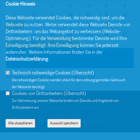
Cookie-Hinweis
1
2
3
4
5
6
7
8
9
10
11
12
13
Diese Webseite verwendet Cookies, die notwendig sind, um die
Webseite zu nutzen. Weiter verwendet diese Webseite Dienste von
14
15
16
17
18
19
20
Drittanbietern, um das Webangebot zu verbessern (Website-
21
22
23
24
25
26
27
Optmierung). Für die Verwendung bestimmter Dienste wird Ihre
28
29
30
31
Einwilligung benötigt. Ihre Einwilligung können Sie jederzeit
widerrufen. Weitere Informationen finden Sie in der
März
Datenschutzerklärung
.
Technisch notwendige Cookies (
Übersicht
)
An diesem Tag findet keine Veranstaltung statt.
Die notwendigen Cookies werden allein für den ordnungsgemäßen Gebrauch
der Webseite benötigt.
Cookies von Drittanbietern (
Übersicht
)
Zur Optimierung unserer Webseite binden wir Dienste und Angebote von
© 2026 BERND SIBLER
KONTAKT
IMPRESSUM
Drittanbietern ein.
DATENSCHUTZ
SITEMAP
REALISATION: SHARKNESS MEDIA
Alle akzeptieren
Auswahl speichern