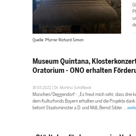
G
Pf
u
d
.
Quelle: Pfarrer Richard Simon
Museum Quintana, Klosterkonzert
Oratorium - ONO erhalten Förder
16.03.2022 | Dr. Martina Schöfbeck
München/Deggendorf - „Es freut mich sehr, dass drei k
dem Kulturfonds Bayern erhalten und die Projekte dank
betont Staatsminister a.D. und MdL Bernd Sibler.
...weit