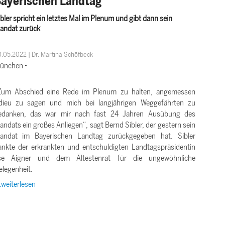
ayerischen Landtag
bler spricht ein letztes Mal im Plenum und gibt dann sein
andat zurück
.05.2022 | Dr. Martina Schöfbeck
ünchen -
um Abschied eine Rede im Plenum zu halten, angemessen
dieu zu sagen und mich bei langjährigen Weggefährten zu
edanken, das war mir nach fast 24 Jahren Ausübung des
ndats ein großes Anliegen“, sagt Bernd Sibler, der gestern sein
andat im Bayerischen Landtag zurückgegeben hat. Sibler
ankte der erkrankten und entschuldigten Landtagspräsidentin
lse Aigner und dem Ältestenrat für die ungewöhnliche
elegenheit.
..weiterlesen