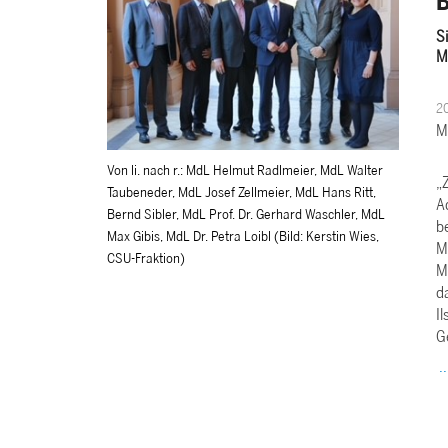
B
Si
M
20
M
Von li. nach r.: MdL Helmut Radlmeier, MdL Walter
Z
Taubeneder, MdL Josef Zellmeier, MdL Hans Ritt,
A
Bernd Sibler, MdL Prof. Dr. Gerhard Waschler, MdL
b
Max Gibis, MdL Dr. Petra Loibl (Bild: Kerstin Wies,
Ma
CSU-Fraktion)
M
d
I
G
.