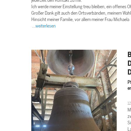
jederzeit den Kontakt zu mir.
Ich werde meiner Einstellung treu bleiben, ein offenes 
Großer Dank gilt auch den Ortsverbänden, meinem Wahl
Hinsicht meiner Familie, vor allem meiner Frau Michaela
...weiterlesen
B
D
D
P
e
12
M
z
Si
La