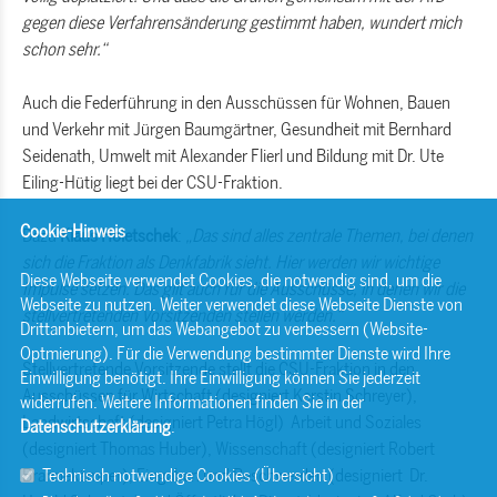
gegen diese Verfahrensänderung gestimmt haben, wundert mich
schon sehr.“
Auch die Federführung in den Ausschüssen für Wohnen, Bauen
und Verkehr mit Jürgen Baumgärtner, Gesundheit mit Bernhard
Seidenath, Umwelt mit Alexander Flierl und Bildung mit Dr. Ute
Eiling-Hütig liegt bei der CSU-Fraktion.
Cookie-Hinweis
Dazu
Klaus Holetschek
:
Das sind alles zentrale Themen, bei denen
sich die Fraktion als Denkfabrik sieht. Hier werden wir wichtige
Diese Webseite verwendet Cookies, die notwendig sind, um die
Impulse setzen. Das gilt auch für die Ausschüsse, in denen wir die
Webseite zu nutzen. Weiter verwendet diese Webseite Dienste von
stellvertretenden Vorsitzenden stellen werden.“
Drittanbietern, um das Webangebot zu verbessern (Website-
Optmierung). Für die Verwendung bestimmter Dienste wird Ihre
Stellvertretende Vorsitzende stellt die CSU-Fraktion in den
Einwilligung benötigt. Ihre Einwilligung können Sie jederzeit
Ausschüssen für Wirtschaft (designiert Kerstin Schreyer),
widerrufen. Weitere Informationen finden Sie in der
Landwirtschaft (designiert Petra Högl) Arbeit und Soziales
Datenschutzerklärung
.
(designiert Thomas Huber), Wissenschaft (designiert Robert
Brannekämper), Eingaben und Beschwerden (designiert Dr.
Technisch notwendige Cookies (
Übersicht
)