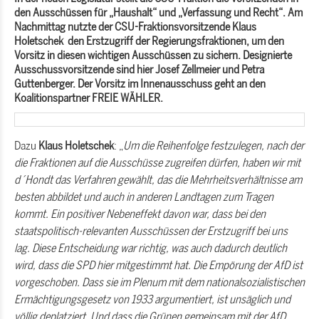
den Ausschüssen für „Haushalt“ und „Verfassung und Recht“. Am
Nachmittag nutzte der CSU-Fraktionsvorsitzende Klaus
Holetschek den Erstzugriff der Regierungsfraktionen, um den
Vorsitz in diesen wichtigen Ausschüssen zu sichern. Designierte
Ausschussvorsitzende sind hier Josef Zellmeier und Petra
Guttenberger. Der Vorsitz im Innenausschuss geht an den
Koalitionspartner FREIE WÄHLER.
Dazu
Klaus Holetschek
:
Um die Reihenfolge festzulegen, nach der
die Fraktionen auf die Ausschüsse zugreifen dürfen, haben wir mit
d´Hondt das Verfahren gewählt, das die Mehrheitsverhältnisse am
besten abbildet und auch in anderen Landtagen zum Tragen
kommt. Ein positiver Nebeneffekt davon war, dass bei den
staatspolitisch-relevanten Ausschüssen der Erstzugriff bei uns
lag. Diese Entscheidung war richtig, was auch dadurch deutlich
wird, dass die SPD hier mitgestimmt hat. Die Empörung der AfD ist
vorgeschoben. Dass sie im Plenum mit dem nationalsozialistischen
Ermächtigungsgesetz von 1933 argumentiert, ist unsäglich und
völlig deplatziert. Und dass die Grünen gemeinsam mit der AfD