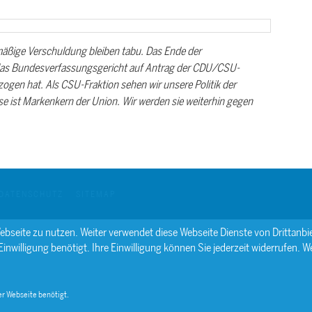
äßige Verschuldung bleiben tabu. Das Ende der
 das Bundesverfassungsgericht auf Antrag der CDU/CSU-
en hat. Als CSU-Fraktion sehen wir unsere Politik der
e ist Markenkern der Union. Wir werden sie weiterhin gegen
DATENSCHUTZ
SITEMAP
ebseite zu nutzen. Weiter verwendet diese Webseite Dienste von Drittan
willigung benötigt. Ihre Einwilligung können Sie jederzeit widerrufen. We
r Webseite benötigt.