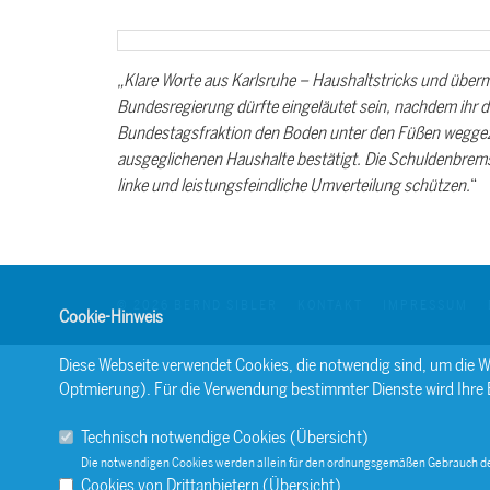
Klare Worte aus Karlsruhe – Haushaltstricks und überm
Bundesregierung dürfte eingeläutet sein, nachdem ihr
Bundestagsfraktion den Boden unter den Füßen weggezog
ausgeglichenen Haushalte bestätigt. Die Schuldenbrems
linke und leistungsfeindliche Umverteilung schützen.
“
© 2026 BERND SIBLER
KONTAKT
IMPRESSUM
Cookie-Hinweis
Diese Webseite verwendet Cookies, die notwendig sind, um die W
Optmierung). Für die Verwendung bestimmter Dienste wird Ihre Ein
Technisch notwendige Cookies (
Übersicht
)
Die notwendigen Cookies werden allein für den ordnungsgemäßen Gebrauch de
Cookies von Drittanbietern (
Übersicht
)