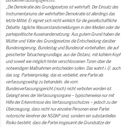
Bundesverfassungsgerichts:
Die Demokratie des Grundgesetzes ist wehrhaft. Der Einsatz des
Instrumentariums der wehrhaften Demokratie ist allerdings das
letzte Mittel. Er eignet sich nicht wirklich für die gesellschaftliche
Debatte, tägliche Wasserstandsmeldungen in den Medien oder die
parteipolitische Auseinandersetzung. Aus gutem Grund haben die
Mütter und Väter des Grundgesetzes die Entscheidung darüber
Bundesregierung, Bundestag und Bundesrat vorbehalten, die auf
gesicherter Tatsachengrundlage, aus der Distanz, mit kühlem Kopf
und soweit wie möglich hinter verschlossenen Türen über die
notwendigen Maßnahmen entscheiden sollen. Das wahrt i. Ü. auch
das sog. Parteienprivileg, das es verbietet, eine Partei als
verfassungswidrig zu behandeln, die vom
Bundesverfassungsgericht (noch) nicht verboten worden ist.
Gelangt eines der Verfassungsorgane – typischerweise nur mit
Hilfe der Erkenntnisse des Verfassungsschutzes – jedoch zu der
Überzeugung, dass nicht nur einzelne Personen einer Partei
notorische Verehrer der NSDAP sind, sondern ein substantielles
Risiko besteht, dass die Partei insgesamt die Grundsätze der