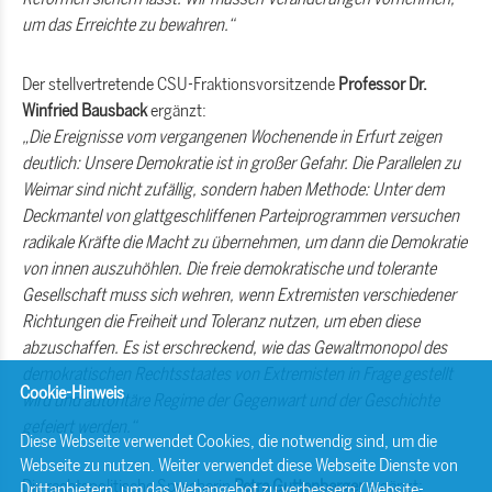
um das Erreichte zu bewahren.“
Der stellvertretende CSU-Fraktionsvorsitzende
Professor Dr.
Winfried Bausback
ergänzt:
Die Ereignisse vom vergangenen Wochenende in Erfurt zeigen
deutlich: Unsere Demokratie ist in großer Gefahr. Die Parallelen zu
Weimar sind nicht zufällig, sondern haben Methode: Unter dem
Deckmantel von glattgeschliffenen Parteiprogrammen versuchen
radikale Kräfte die Macht zu übernehmen, um dann die Demokratie
von innen auszuhöhlen. Die freie demokratische und tolerante
Gesellschaft muss sich wehren, wenn Extremisten verschiedener
Richtungen die Freiheit und Toleranz nutzen, um eben diese
abzuschaffen. Es ist erschreckend, wie das Gewaltmonopol des
demokratischen Rechtsstaates von Extremisten in Frage gestellt
Cookie-Hinweis
wird und autoritäre Regime der Gegenwart und der Geschichte
gefeiert werden.“
Diese Webseite verwendet Cookies, die notwendig sind, um die
Webseite zu nutzen. Weiter verwendet diese Webseite Dienste von
Die rechtspolitische Sprecherin
Petra Guttenberger
ergänzt:
Drittanbietern, um das Webangebot zu verbessern (Website-