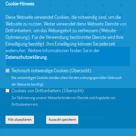
Cookie-Hinweis
1
2
3
4
5
6
7
8
9
10
11
12
Diese Webseite verwendet Cookies, die notwendig sind, um die
Webseite zu nutzen. Weiter verwendet diese Webseite Dienste von
13
14
15
16
17
18
19
Drittanbietern, um das Webangebot zu verbessern (Website-
20
21
22
23
24
25
26
Optmierung). Für die Verwendung bestimmter Dienste wird Ihre
27
28
29
30
31
Einwilligung benötigt. Ihre Einwilligung können Sie jederzeit
widerrufen. Weitere Informationen finden Sie in der
Juli
Datenschutzerklärung
.
Technisch notwendige Cookies (
Übersicht
)
An diesem Tag findet keine Veranstaltung statt.
Die notwendigen Cookies werden allein für den ordnungsgemäßen Gebrauch
der Webseite benötigt.
Cookies von Drittanbietern (
Übersicht
)
Zur Optimierung unserer Webseite binden wir Dienste und Angebote von
© 2026 BERND SIBLER
KONTAKT
IMPRESSUM
Drittanbietern ein.
DATENSCHUTZ
SITEMAP
REALISATION: SHARKNESS MEDIA
Alle akzeptieren
Auswahl speichern