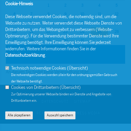
Cookie-Hinweis
1
2
3
4
5
6
7
8
9
10
11
12
Diese Webseite verwendet Cookies, die notwendig sind, um die
Webseite zu nutzen. Weiter verwendet diese Webseite Dienste von
13
14
15
16
17
18
19
Drittanbietern, um das Webangebot zu verbessern (Website-
20
21
22
23
24
25
26
Optmierung). Für die Verwendung bestimmter Dienste wird Ihre
27
28
29
30
31
Einwilligung benötigt. Ihre Einwilligung können Sie jederzeit
widerrufen. Weitere Informationen finden Sie in der
Juli
Datenschutzerklärung
.
Technisch notwendige Cookies (
Übersicht
)
An diesem Tag findet keine Veranstaltung statt.
Die notwendigen Cookies werden allein für den ordnungsgemäßen Gebrauch
der Webseite benötigt.
Cookies von Drittanbietern (
Übersicht
)
Zur Optimierung unserer Webseite binden wir Dienste und Angebote von
© 2026 BERND SIBLER
KONTAKT
IMPRESSUM
Drittanbietern ein.
DATENSCHUTZ
SITEMAP
REALISATION: SHARKNESS MEDIA
Alle akzeptieren
Auswahl speichern