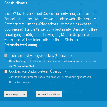
Cookie-Hinweis
1
2
3
4
5
6
7
8
9
10
11
12
Diese Webseite verwendet Cookies, die notwendig sind, um die
Webseite zu nutzen. Weiter verwendet diese Webseite Dienste von
13
14
15
16
17
18
19
Drittanbietern, um das Webangebot zu verbessern (Website-
20
21
22
23
24
25
26
Optmierung). Für die Verwendung bestimmter Dienste wird Ihre
27
28
29
30
31
Einwilligung benötigt. Ihre Einwilligung können Sie jederzeit
widerrufen. Weitere Informationen finden Sie in der
Juli
Datenschutzerklärung
.
Technisch notwendige Cookies (
Übersicht
)
An diesem Tag findet keine Veranstaltung statt.
Die notwendigen Cookies werden allein für den ordnungsgemäßen Gebrauch
der Webseite benötigt.
Cookies von Drittanbietern (
Übersicht
)
Zur Optimierung unserer Webseite binden wir Dienste und Angebote von
© 2026 BERND SIBLER
KONTAKT
IMPRESSUM
Drittanbietern ein.
DATENSCHUTZ
SITEMAP
REALISATION: SHARKNESS MEDIA
Alle akzeptieren
Auswahl speichern