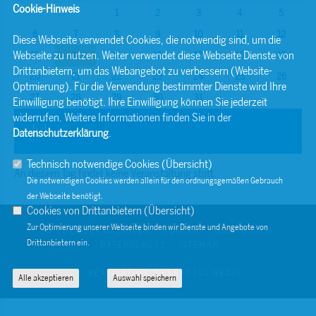
Cookie-Hinweis
1
2
3
4
5
6
7
8
9
10
11
12
Diese Webseite verwendet Cookies, die notwendig sind, um die
Webseite zu nutzen. Weiter verwendet diese Webseite Dienste von
13
14
15
16
17
18
19
Drittanbietern, um das Webangebot zu verbessern (Website-
20
21
22
23
24
25
26
Optmierung). Für die Verwendung bestimmter Dienste wird Ihre
27
28
29
30
31
Einwilligung benötigt. Ihre Einwilligung können Sie jederzeit
widerrufen. Weitere Informationen finden Sie in der
Juli
Datenschutzerklärung
.
Technisch notwendige Cookies (
Übersicht
)
An diesem Tag findet keine Veranstaltung statt.
Die notwendigen Cookies werden allein für den ordnungsgemäßen Gebrauch
der Webseite benötigt.
Cookies von Drittanbietern (
Übersicht
)
Zur Optimierung unserer Webseite binden wir Dienste und Angebote von
© 2026 BERND SIBLER
KONTAKT
IMPRESSUM
Drittanbietern ein.
DATENSCHUTZ
SITEMAP
REALISATION: SHARKNESS MEDIA
Alle akzeptieren
Auswahl speichern