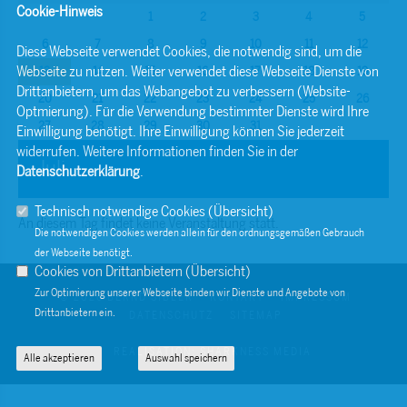
Cookie-Hinweis
1
2
3
4
5
6
7
8
9
10
11
12
Diese Webseite verwendet Cookies, die notwendig sind, um die
Webseite zu nutzen. Weiter verwendet diese Webseite Dienste von
13
14
15
16
17
18
19
Drittanbietern, um das Webangebot zu verbessern (Website-
20
21
22
23
24
25
26
Optmierung). Für die Verwendung bestimmter Dienste wird Ihre
27
28
29
30
31
Einwilligung benötigt. Ihre Einwilligung können Sie jederzeit
widerrufen. Weitere Informationen finden Sie in der
Juli
Datenschutzerklärung
.
Technisch notwendige Cookies (
Übersicht
)
An diesem Tag findet keine Veranstaltung statt.
Die notwendigen Cookies werden allein für den ordnungsgemäßen Gebrauch
der Webseite benötigt.
Cookies von Drittanbietern (
Übersicht
)
Zur Optimierung unserer Webseite binden wir Dienste und Angebote von
© 2026 BERND SIBLER
KONTAKT
IMPRESSUM
Drittanbietern ein.
DATENSCHUTZ
SITEMAP
REALISATION: SHARKNESS MEDIA
Alle akzeptieren
Auswahl speichern