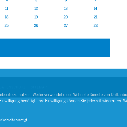
4
5
6
7
11
12
13
14
18
19
20
21
25
26
27
28
DATENSCHUTZ
SITEMAP
ebseite zu nutzen. Weiter verwendet diese Webseite Dienste von Drittan
willigung benötigt. Ihre Einwilligung können Sie jederzeit widerrufen. We
r Webseite benötigt.