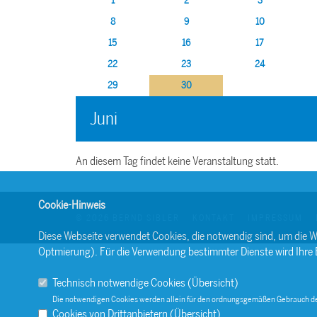
1
2
3
8
9
10
15
16
17
22
23
24
29
30
Juni
An diesem Tag findet keine Veranstaltung statt.
Cookie-Hinweis
© 2026 BERND SIBLER
KONTAKT
IMPRESSUM
Diese Webseite verwendet Cookies, die notwendig sind, um die W
Optmierung). Für die Verwendung bestimmter Dienste wird Ihre Ein
Technisch notwendige Cookies (
Übersicht
)
Die notwendigen Cookies werden allein für den ordnungsgemäßen Gebrauch de
Cookies von Drittanbietern (
Übersicht
)