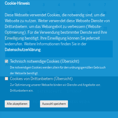
Cookie-Hinweis
1
2
3
4
5
6
7
8
9
10
11
12
13
14
Diese Webseite verwendet Cookies, die notwendig sind, um die
Webseite zu nutzen. Weiter verwendet diese Webseite Dienste von
15
16
17
18
19
20
21
Drittanbietern, um das Webangebot zu verbessern (Website-
22
23
24
25
26
27
28
Optmierung). Für die Verwendung bestimmter Dienste wird Ihre
29
30
Einwilligung benötigt. Ihre Einwilligung können Sie jederzeit
widerrufen. Weitere Informationen finden Sie in der
Juni
Datenschutzerklärung
.
Technisch notwendige Cookies (
Übersicht
)
An diesem Tag findet keine Veranstaltung statt.
Die notwendigen Cookies werden allein für den ordnungsgemäßen Gebrauch
der Webseite benötigt.
Cookies von Drittanbietern (
Übersicht
)
Zur Optimierung unserer Webseite binden wir Dienste und Angebote von
© 2026 BERND SIBLER
KONTAKT
IMPRESSUM
Drittanbietern ein.
DATENSCHUTZ
SITEMAP
REALISATION: SHARKNESS MEDIA
Alle akzeptieren
Auswahl speichern