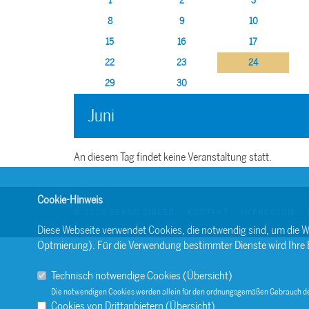
1
2
3
8
9
10
15
16
17
22
23
24
29
30
Juni
An diesem Tag findet keine Veranstaltung statt.
Cookie-Hinweis
© 2026 BERND SIBLER
KONTAKT
IMPRESSUM
Diese Webseite verwendet Cookies, die notwendig sind, um die W
Optmierung). Für die Verwendung bestimmter Dienste wird Ihre Ein
Technisch notwendige Cookies (
Übersicht
)
Die notwendigen Cookies werden allein für den ordnungsgemäßen Gebrauch de
Cookies von Drittanbietern (
Übersicht
)