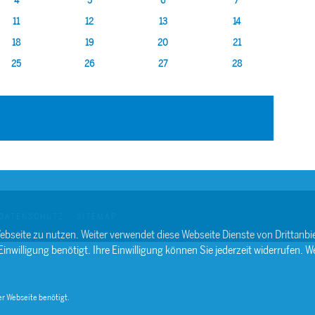
4
5
6
7
11
12
13
14
18
19
20
21
25
26
27
28
DATENSCHUTZ
SITEMAP
ebseite zu nutzen. Weiter verwendet diese Webseite Dienste von Drittan
willigung benötigt. Ihre Einwilligung können Sie jederzeit widerrufen. We
r Webseite benötigt.