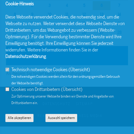
Cookie-Hinweis
1
2
3
4
5
6
7
8
9
10
11
12
13
14
Diese Webseite verwendet Cookies, die notwendig sind, um die
Webseite zu nutzen. Weiter verwendet diese Webseite Dienste von
15
16
17
18
19
20
21
Drittanbietern, um das Webangebot zu verbessern (Website-
22
23
24
25
26
27
28
Optmierung). Für die Verwendung bestimmter Dienste wird Ihre
29
30
Einwilligung benötigt. Ihre Einwilligung können Sie jederzeit
widerrufen. Weitere Informationen finden Sie in der
Juni
Datenschutzerklärung
.
Technisch notwendige Cookies (
Übersicht
)
An diesem Tag findet keine Veranstaltung statt.
Die notwendigen Cookies werden allein für den ordnungsgemäßen Gebrauch
der Webseite benötigt.
Cookies von Drittanbietern (
Übersicht
)
Zur Optimierung unserer Webseite binden wir Dienste und Angebote von
© 2026 BERND SIBLER
KONTAKT
IMPRESSUM
Drittanbietern ein.
DATENSCHUTZ
SITEMAP
REALISATION: SHARKNESS MEDIA
Alle akzeptieren
Auswahl speichern