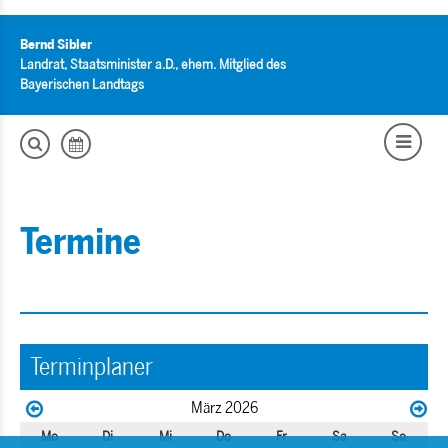
Bernd Sibler
Landrat, Staatsminister a.D., ehem. Mitglied des
Bayerischen Landtags
Termine
Terminplaner
März 2026
Mo
Di
Mi
Do
Fr
Sa
So