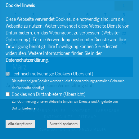
Cookie-Hinweis
1
2
3
4
5
6
7
8
Diese Webseite verwendet Cookies, die notwendig sind, um die
9
10
11
12
13
14
15
Webseite zu nutzen. Weiter verwendet diese Webseite Dienste von
Drittanbietern, um das Webangebot zu verbessern (Website-
16
17
18
19
20
21
22
Optmierung). Für die Verwendung bestimmter Dienste wird Ihre
23
24
25
26
27
28
29
Einwilligung benötigt. Ihre Einwilligung können Sie jederzeit
30
31
widerrufen. Weitere Informationen finden Sie in der
Datenschutzerklärung
.
März
Technisch notwendige Cookies (
Übersicht
)
Die notwendigen Cookies werden allein für den ordnungsgemäßen Gebrauch
An diesem Tag findet keine Veranstaltung statt.
der Webseite benötigt.
Cookies von Drittanbietern (
Übersicht
)
Zur Optimierung unserer Webseite binden wir Dienste und Angebote von
Drittanbietern ein.
© 2026 BERND SIBLER
KONTAKT
IMPRESSUM
DATENSCHUTZ
SITEMAP
Alle akzeptieren
Auswahl speichern
REALISATION: SHARKNESS MEDIA