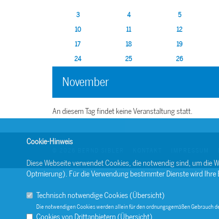
3
4
5
10
11
12
17
18
19
24
25
26
November
An diesem Tag findet keine Veranstaltung statt.
Cookie-Hinweis
© 2026 BERND SIBLER
KONTAKT
IMPRESSUM
Diese Webseite verwendet Cookies, die notwendig sind, um die W
Optmierung). Für die Verwendung bestimmter Dienste wird Ihre Ein
Technisch notwendige Cookies (
Übersicht
)
Die notwendigen Cookies werden allein für den ordnungsgemäßen Gebrauch de
Cookies von Drittanbietern (
Übersicht
)