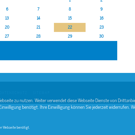
1
2
6
7
8
9
13
14
15
16
20
21
22
23
27
28
29
30
DATENSCHUTZ
SITEMAP
ebseite zu nutzen. Weiter verwendet diese Webseite Dienste von Drittan
willigung benötigt. Ihre Einwilligung können Sie jederzeit widerrufen. We
r Webseite benötigt.