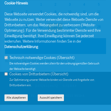
Cookie-Hinweis
1
2
3
4
5
6
7
8
9
10
11
12
Diese Webseite verwendet Cookies, die notwendig sind, um die
Webseite zu nutzen. Weiter verwendet diese Webseite Dienste von
13
14
15
16
17
18
19
Drittanbietern, um das Webangebot zu verbessern (Website-
20
21
22
23
24
25
26
Optmierung). Für die Verwendung bestimmter Dienste wird Ihre
27
28
29
30
31
Einwilligung benötigt. Ihre Einwilligung können Sie jederzeit
widerrufen. Weitere Informationen finden Sie in der
Oktober
Datenschutzerklärung
.
Technisch notwendige Cookies (
Übersicht
)
An diesem Tag findet keine Veranstaltung statt.
Die notwendigen Cookies werden allein für den ordnungsgemäßen Gebrauch
der Webseite benötigt.
Cookies von Drittanbietern (
Übersicht
)
Zur Optimierung unserer Webseite binden wir Dienste und Angebote von
© 2026 BERND SIBLER
KONTAKT
IMPRESSUM
Drittanbietern ein.
DATENSCHUTZ
SITEMAP
REALISATION: SHARKNESS MEDIA
Alle akzeptieren
Auswahl speichern