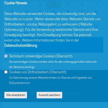
Cookie-Hinweis
1
2
3
4
5
6
7
8
9
10
11
12
13
14
Diese Webseite verwendet Cookies, die notwendig sind, um die
Webseite zu nutzen. Weiter verwendet diese Webseite Dienste von
15
16
17
18
19
20
21
Drittanbietern, um das Webangebot zu verbessern (Website-
22
23
24
25
26
27
28
Optmierung). Für die Verwendung bestimmter Dienste wird Ihre
29
30
Einwilligung benötigt. Ihre Einwilligung können Sie jederzeit
widerrufen. Weitere Informationen finden Sie in der
September
Datenschutzerklärung
.
Technisch notwendige Cookies (
Übersicht
)
An diesem Tag findet keine Veranstaltung statt.
Die notwendigen Cookies werden allein für den ordnungsgemäßen Gebrauch
der Webseite benötigt.
Cookies von Drittanbietern (
Übersicht
)
Zur Optimierung unserer Webseite binden wir Dienste und Angebote von
© 2026 BERND SIBLER
KONTAKT
IMPRESSUM
Drittanbietern ein.
DATENSCHUTZ
SITEMAP
REALISATION: SHARKNESS MEDIA
Alle akzeptieren
Auswahl speichern