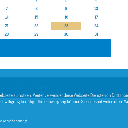
1
2
3
7
8
9
10
14
15
16
17
21
22
23
24
28
29
30
31
DATENSCHUTZ
SITEMAP
ebseite zu nutzen. Weiter verwendet diese Webseite Dienste von Drittan
willigung benötigt. Ihre Einwilligung können Sie jederzeit widerrufen. We
r Webseite benötigt.