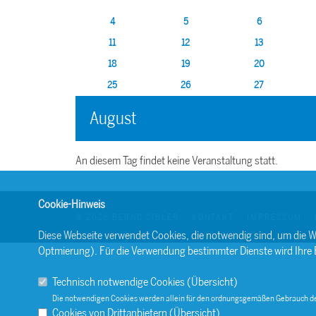
4
5
6
11
12
13
18
19
20
25
26
27
August
An diesem Tag findet keine Veranstaltung statt.
Cookie-Hinweis
© 2026 BERND SIBLER
KONTAKT
IMPRESSUM
Diese Webseite verwendet Cookies, die notwendig sind, um die W
Optmierung). Für die Verwendung bestimmter Dienste wird Ihre Ein
Technisch notwendige Cookies (
Übersicht
)
Die notwendigen Cookies werden allein für den ordnungsgemäßen Gebrauch de
Cookies von Drittanbietern (
Übersicht
)