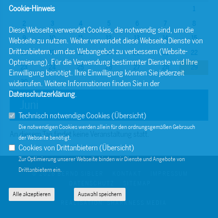
Cookie-Hinweis
1
2
3
4
5
6
7
8
Diese Webseite verwendet Cookies, die notwendig sind, um die
9
10
11
12
13
14
15
Webseite zu nutzen. Weiter verwendet diese Webseite Dienste von
Drittanbietern, um das Webangebot zu verbessern (Website-
16
17
18
19
20
21
22
Optmierung). Für die Verwendung bestimmter Dienste wird Ihre
23
24
25
26
27
28
29
Einwilligung benötigt. Ihre Einwilligung können Sie jederzeit
30
widerrufen. Weitere Informationen finden Sie in der
Datenschutzerklärung
.
Juni
Technisch notwendige Cookies (
Übersicht
)
Die notwendigen Cookies werden allein für den ordnungsgemäßen Gebrauch
An diesem Tag findet keine Veranstaltung statt.
der Webseite benötigt.
Cookies von Drittanbietern (
Übersicht
)
Zur Optimierung unserer Webseite binden wir Dienste und Angebote von
Drittanbietern ein.
© 2026 BERND SIBLER
KONTAKT
IMPRESSUM
DATENSCHUTZ
SITEMAP
Alle akzeptieren
Auswahl speichern
REALISATION: SHARKNESS MEDIA