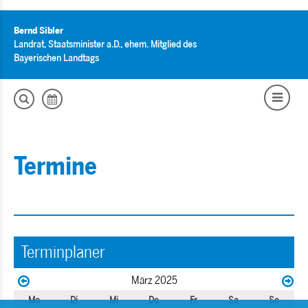
Bernd Sibler
Landrat, Staatsminister a.D., ehem. Mitglied des
Bayerischen Landtags
Termine
Terminplaner
März 2025
Mo
Di
Mi
Do
Fr
Sa
So