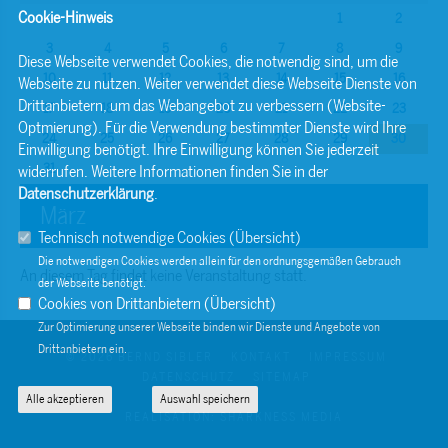
Cookie-Hinweis
1
2
3
4
5
6
7
8
9
Diese Webseite verwendet Cookies, die notwendig sind, um die
10
11
12
13
14
15
16
Webseite zu nutzen. Weiter verwendet diese Webseite Dienste von
Drittanbietern, um das Webangebot zu verbessern (Website-
17
18
19
20
21
22
23
Optmierung). Für die Verwendung bestimmter Dienste wird Ihre
24
25
26
27
28
29
30
Einwilligung benötigt. Ihre Einwilligung können Sie jederzeit
31
widerrufen. Weitere Informationen finden Sie in der
Datenschutzerklärung
.
März
Technisch notwendige Cookies (
Übersicht
)
Die notwendigen Cookies werden allein für den ordnungsgemäßen Gebrauch
An diesem Tag findet keine Veranstaltung statt.
der Webseite benötigt.
Cookies von Drittanbietern (
Übersicht
)
Zur Optimierung unserer Webseite binden wir Dienste und Angebote von
Drittanbietern ein.
© 2026 BERND SIBLER
KONTAKT
IMPRESSUM
DATENSCHUTZ
SITEMAP
Alle akzeptieren
Auswahl speichern
REALISATION: SHARKNESS MEDIA