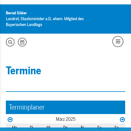
Bernd Sibler
Landrat, Staatsminister a.D., ehem. Mitglied des
Bayerischen Landtags
Termine
Terminplaner
März 2025
Mo
Di
Mi
Do
Fr
Sa
So