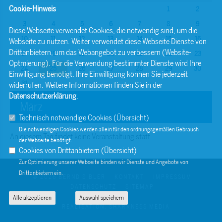
Cookie-Hinweis
1
2
3
4
5
6
7
8
9
Diese Webseite verwendet Cookies, die notwendig sind, um die
10
11
12
13
14
15
16
Webseite zu nutzen. Weiter verwendet diese Webseite Dienste von
Drittanbietern, um das Webangebot zu verbessern (Website-
17
18
19
20
21
22
23
Optmierung). Für die Verwendung bestimmter Dienste wird Ihre
24
25
26
27
28
29
30
Einwilligung benötigt. Ihre Einwilligung können Sie jederzeit
31
widerrufen. Weitere Informationen finden Sie in der
Datenschutzerklärung
.
März
Technisch notwendige Cookies (
Übersicht
)
Die notwendigen Cookies werden allein für den ordnungsgemäßen Gebrauch
An diesem Tag findet keine Veranstaltung statt.
der Webseite benötigt.
Cookies von Drittanbietern (
Übersicht
)
Zur Optimierung unserer Webseite binden wir Dienste und Angebote von
Drittanbietern ein.
© 2026 BERND SIBLER
KONTAKT
IMPRESSUM
DATENSCHUTZ
SITEMAP
Alle akzeptieren
Auswahl speichern
REALISATION: SHARKNESS MEDIA