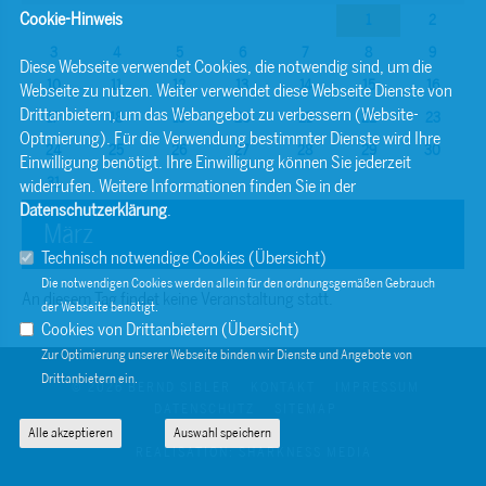
Cookie-Hinweis
1
2
3
4
5
6
7
8
9
Diese Webseite verwendet Cookies, die notwendig sind, um die
10
11
12
13
14
15
16
Webseite zu nutzen. Weiter verwendet diese Webseite Dienste von
Drittanbietern, um das Webangebot zu verbessern (Website-
17
18
19
20
21
22
23
Optmierung). Für die Verwendung bestimmter Dienste wird Ihre
24
25
26
27
28
29
30
Einwilligung benötigt. Ihre Einwilligung können Sie jederzeit
31
widerrufen. Weitere Informationen finden Sie in der
Datenschutzerklärung
.
März
Technisch notwendige Cookies (
Übersicht
)
Die notwendigen Cookies werden allein für den ordnungsgemäßen Gebrauch
An diesem Tag findet keine Veranstaltung statt.
der Webseite benötigt.
Cookies von Drittanbietern (
Übersicht
)
Zur Optimierung unserer Webseite binden wir Dienste und Angebote von
Drittanbietern ein.
© 2026 BERND SIBLER
KONTAKT
IMPRESSUM
DATENSCHUTZ
SITEMAP
Alle akzeptieren
Auswahl speichern
REALISATION: SHARKNESS MEDIA