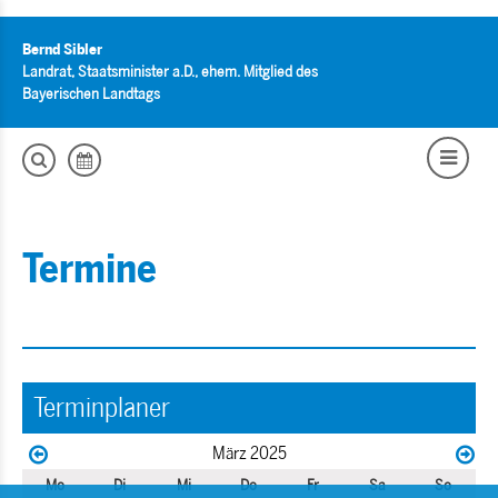
Bernd Sibler
Landrat, Staatsminister a.D., ehem. Mitglied des
Bayerischen Landtags
Termine
Terminplaner
März 2025
Mo
Di
Mi
Do
Fr
Sa
So